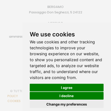
BERGAMO
Passaggio Don Seghezzi, 5 24122
MESSICO
Monterrey (MX)
We use cookies
amministrazione@siroconsulting.com | +39.335.6409500
We use cookies and other tracking
P.IVA 14725801006
technologies to improve your
browsing experience on our website,
to show you personalized content and
targeted ads, to analyze our website
traffic, and to understand where our
visitors are coming from.
I agree
© TUTTI I DIRITTI RISERVATI
COOKIE POLICY
PRIVACY
I decline
POLICY
POLITICA PARITA' DI GENERE
CAMBIA PREFERENZE
COOKIES
Powered by
SIRO Consulting
through Web Engine
Change my preferences
Technology VIDA CMS 3.0