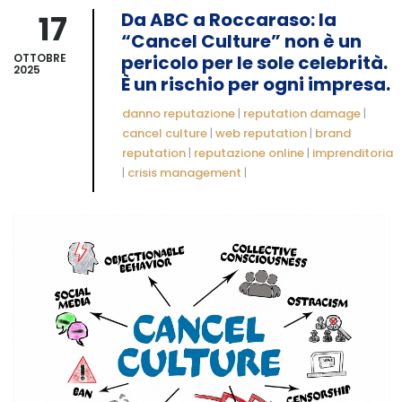
17
Da ABC a Roccaraso: la
“Cancel Culture” non è un
OTTOBRE
pericolo per le sole celebrità.
2025
È un rischio per ogni impresa.
danno reputazione
|
reputation damage
|
cancel culture
|
web reputation
|
brand
reputation
|
reputazione online
|
imprenditoria
|
crisis management
|