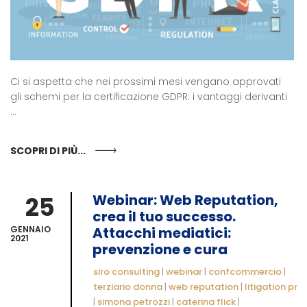
Ci si aspetta che nei prossimi mesi vengano approvati
gli schemi per la certificazione GDPR: i vantaggi derivanti
...
SCOPRI DI PIÙ...
25
Webinar: Web Reputation,
crea il tuo successo.
GENNAIO
Attacchi mediatici:
2021
prevenzione e cura
siro consulting
|
webinar
|
confcommercio
|
terziario donna
|
web reputation
|
litigation pr
|
simona petrozzi
|
caterina flick
|