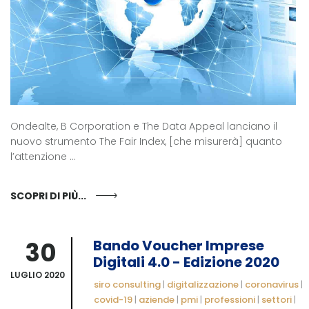
Ondealte, B Corporation e The Data Appeal lanciano il
nuovo strumento The Fair Index, [che misurerà] quanto
l’attenzione ...
SCOPRI DI PIÙ...
30
Bando Voucher Imprese
Digitali 4.0 - Edizione 2020
LUGLIO 2020
siro consulting
|
digitalizzazione
|
coronavirus
|
covid-19
|
aziende
|
pmi
|
professioni
|
settori
|