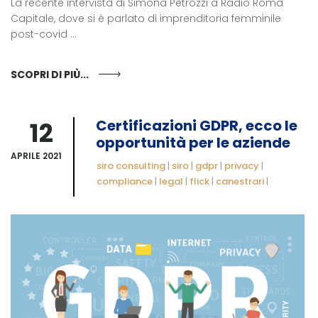
La recente intervista di Simona Petrozzi a Radio Roma
Capitale, dove si è parlato di imprenditoria femminile
post-covid ...
SCOPRI DI PIÙ...
12
Certificazioni GDPR, ecco le
opportunità per le aziende
APRILE 2021
siro consulting
|
siro
|
gdpr
|
privacy
|
compliance
|
legal
|
flick
|
canestrari
|