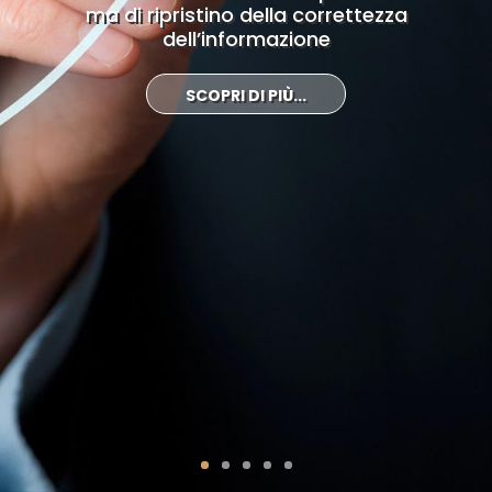
Indagine analitica riguardante le aree di
Gestione professionale di pagine e profili sui
comunicazione esercitate dalle parti
GDPR, non è solo obbligatorio, ma
ma di ripristino della correttezza
rischio per le imprese
social network Instagram, Twitter, Facebook,
coinvolte in una controversia legale
rappresenta un’occasione
dell’informazione
Youtube, Pinterest, LinkedIn ...
SCOPRI DI PIÙ...
SCOPRI DI PIÙ...