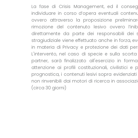
La fase di Crisis Management, ed il conseg
individuare in corso d’opera eventuali contenuti
ovvero attraverso la proposizione preliminare
rimozione del contenuto lesivo ovvero l’inib
direttamente da parte dei responsabili dei sit
stragiudiziale viene effettuato anche in forza, ev
in materia di Privacy e protezione dei dati pers
L'intervento, nel caso di specie e sulla scorta
partner, sarà finalizzato all'esercizio in form
attenzione ai profili costituzionali, civilistic
prognostica, i contenuti lesivi sopra evidenzia
non rinvenibili dai motori di ricerca in associaz
(circa 30 giorni)