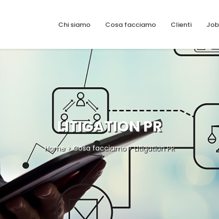
Chi siamo
Cosa facciamo
Clienti
Job
LITIGATION PR
Home
>
Cosa facciamo
> Litigation PR