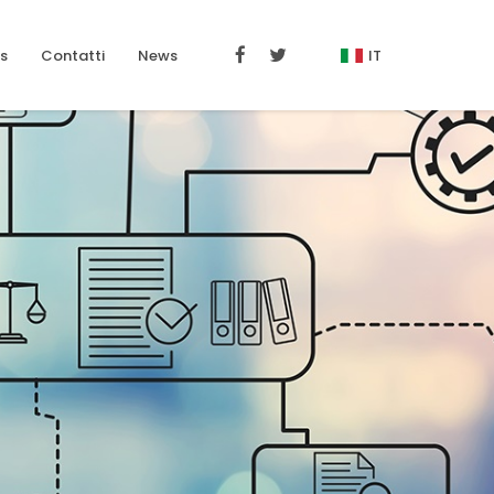
s
Contatti
News
IT