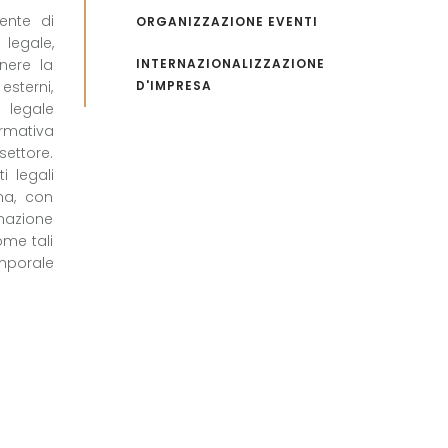
ente di
ORGANIZZAZIONE EVENTI
 legale,
enere la
INTERNAZIONALIZZAZIONE
sterni,
D'IMPRESA
o legale
ormativa
settore.
i legali
ona, con
imazione
ome tali
emporale