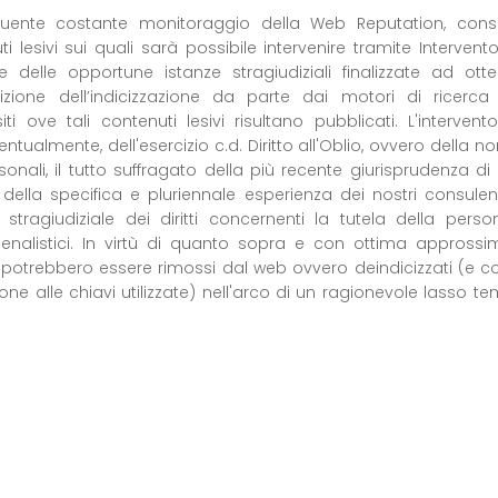
uente costante monitoraggio della Web Reputation, cons
 lesivi sui quali sarà possibile intervenire tramite Intervento
 delle opportune istanze stragiudiziali finalizzate ad ott
izione dell’indicizzazione da parte dai motori di ricerca e
i ove tali contenuti lesivi risultano pubblicati. L'intervent
entualmente, dell'esercizio c.d. Diritto all'Oblio, ovvero della n
onali, il tutto suffragato della più recente giurisprudenza di 
 della specifica e pluriennale esperienza dei nostri consulent
a stragiudiziale dei diritti concernenti la tutela della pers
i e penalistici. In virtù di quanto sopra e con ottima appross
ti potrebbero essere rimossi dal web ovvero deindicizzati (e c
ione alle chiavi utilizzate) nell'arco di un ragionevole lasso t