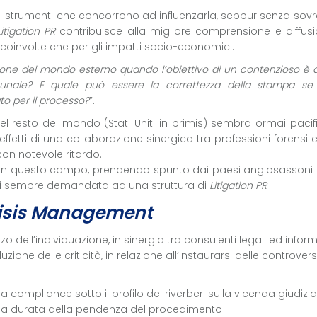
ltri strumenti che concorrono ad influenzarla, seppur senza sov
Litigation PR
contribuisce alla migliore comprensione e diffus
 coinvolte che per gli impatti socio-economici.
ione del mondo esterno quando l’obiettivo di un contenzioso è q
tribunale? E quale può essere la correttezza della stampa s
o per il processo?
”.
 nel resto del mondo (Stati Uniti in primis) sembra ormai paci
 effetti di una collaborazione sinergica tra professioni forensi e
con notevole ritardo.
 in questo campo, prendendo spunto dai paesi anglosassoni 
asi sempre demandata ad una struttura di
Litigation PR
isis Management
 dell’individuazione, in sinergia tra consulenti legali ed informa
zione delle criticità, in relazione all’instaurarsi delle controvers
la compliance sotto il profilo dei riverberi sulla vicenda giudizia
tta la durata della pendenza del procedimento