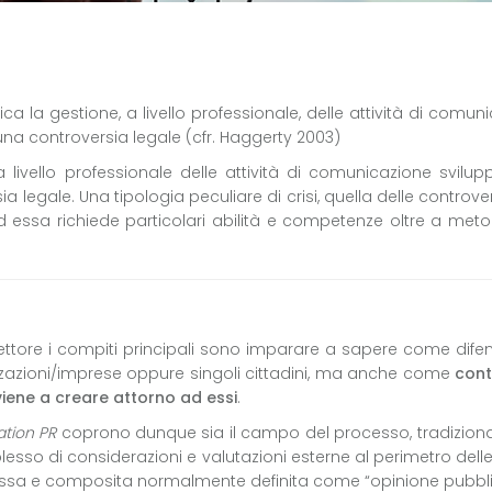
tifica la gestione, a livello professionale, delle attività di comu
 una controversia legale (cfr. Haggerty 2003)
 livello professionale delle attività di comunicazione svilu
a legale. Una tipologia peculiare di crisi, quella delle controver
 essa richiede particolari abilità e competenze oltre a met
o settore i compiti principali sono imparare a sapere come dife
nizzazioni/imprese oppure singoli cittadini, ma anche come
cont
viene a creare attorno ad essi
.
gation PR
coprono dunque sia il campo del processo, tradizion
plesso di considerazioni e valutazioni esterne al perimetro delle
essa e composita normalmente definita come “opinione pubbl