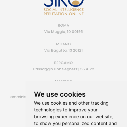
ROMA
Via Muggia, 10 00195
MILANO
Via Bagutta, 13 20121
BERGAMO
Passaggio Don Seghezzi, 5 24122
MESSICO
Monterrey (MX)
We use cookies
amministrazione@siroconsulting.com | +39.335.6409500
We use cookies and other tracking
P.IVA 14725801006
technologies to improve your
browsing experience on our website,
to show you personalized content and