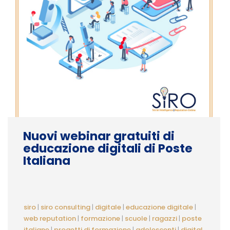
Nuovi webinar gratuiti di
educazione digitali di Poste
Italiana
siro
|
siro consulting
|
digitale
|
educazione digitale
|
web reputation
|
formazione
|
scuole
|
ragazzi
|
poste
italiane
|
progetti di formazione
|
adolescenti
|
digital