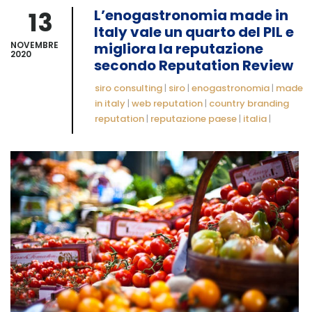
13
L’enogastronomia made in
Italy vale un quarto del PIL e
NOVEMBRE
migliora la reputazione
2020
secondo Reputation Review
siro consulting
|
siro
|
enogastronomia
|
made
in italy
|
web reputation
|
country branding
reputation
|
reputazione paese
|
italia
|