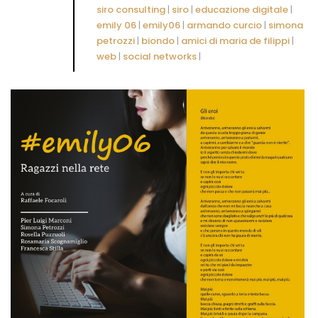
siro consulting
|
siro
|
educazione digitale
|
emily 06
|
emily06
|
armando curcio
|
simona
petrozzi
|
biondo
|
amici di maria de filippi
|
web
|
social networks
|