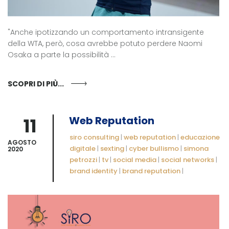
"Anche ipotizzando un comportamento intransigente
della WTA, però, cosa avrebbe potuto perdere Naomi
Osaka a parte la possibilità ...
SCOPRI DI PIÙ...
11
Web Reputation
siro consulting
|
web reputation
|
educazione
AGOSTO
digitale
|
sexting
|
cyber bullismo
|
simona
2020
petrozzi
|
tv
|
social media
|
social networks
|
brand identity
|
brand reputation
|