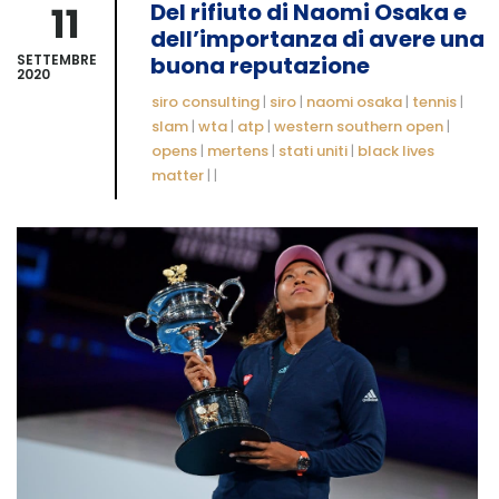
11
Del rifiuto di Naomi Osaka e
dell’importanza di avere una
SETTEMBRE
buona reputazione
2020
siro consulting
|
siro
|
naomi osaka
|
tennis
|
slam
|
wta
|
atp
|
western southern open
|
opens
|
mertens
|
stati uniti
|
black lives
matter
|
|