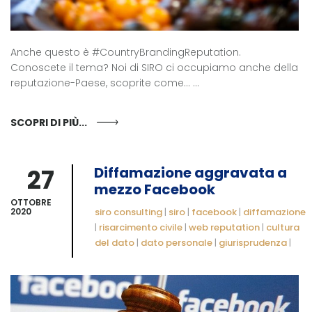
Anche questo è #CountryBrandingReputation.
Conoscete il tema? Noi di SIRO ci occupiamo anche della
reputazione-Paese, scoprite come... ...
SCOPRI DI PIÙ...
27
Diffamazione aggravata a
mezzo Facebook
OTTOBRE
2020
siro consulting
|
siro
|
facebook
|
diffamazione
|
risarcimento civile
|
web reputation
|
cultura
del dato
|
dato personale
|
giurisprudenza
|