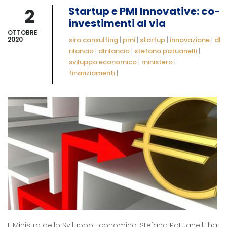
2
Startup e PMI Innovative: co-
investimenti al via
OTTOBRE
2020
siro consulting
|
pmi
|
startup
|
innovazione
|
dl
rilancio
|
dlrilancio
|
stefano patuanelli
|
sviluppo economico
|
ministero
|
finanziamenti
|
Il Ministro dello Sviluppo Economico, Stefano Patuanelli, ha