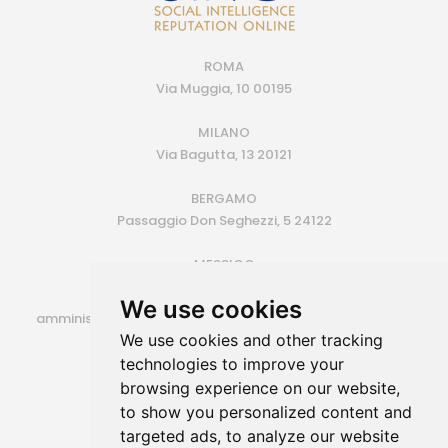
ROMA
Via Muggia, 10 00195
MILANO
Via Bagutta, 13 20121
BERGAMO
Passaggio Don Seghezzi, 5 24122
MESSICO
Monterrey (MX)
We use cookies
amministrazione@siroconsulting.com | +39.335.6409500
We use cookies and other tracking
P.IVA 14725801006
technologies to improve your
browsing experience on our website,
to show you personalized content and
targeted ads, to analyze our website