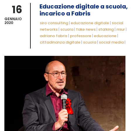
16
Educazione digitale a scuola,
incarico a Fabris
GENNAIO
2020
siro consulting
|
educazione digitale
|
social
networks
|
scuola
|
fake news
|
stalking
|
miur
|
adriano fabris
|
professore
|
educazione
|
cittadinanza digitale
|
scuola
|
social media
|