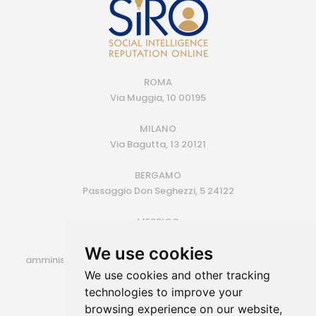
ROMA
Via Muggia, 10 00195
MILANO
Via Bagutta, 13 20121
BERGAMO
Passaggio Don Seghezzi, 5 24122
MESSICO
Monterrey (MX)
We use cookies
amministrazione@siroconsulting.com | +39.335.6409500
We use cookies and other tracking
P.IVA 14725801006
technologies to improve your
browsing experience on our website,