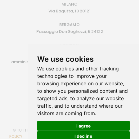
MILANO
Via Bagutta, 13 20121
BERGAMO
Passaggio Don Seghezzi, 5 24122
MESSICO
Monterrey (MX)
We use cookies
amministrazione@siroconsulting.com | +39.335.6409500
We use cookies and other tracking
P.IVA 14725801006
technologies to improve your
browsing experience on our website,
to show you personalized content and
targeted ads, to analyze our website
traffic, and to understand where our
visitors are coming from.
I agree
© TUTTI I DIRITTI RISERVATI
COOKIE POLICY
PRIVACY
I decline
POLICY
POLITICA PARITA' DI GENERE
CAMBIA PREFERENZE