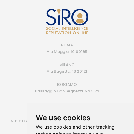
ROMA
Via Muggia, 10 00195
MILANO
Via Bagutta, 13 20121
BERGAMO
Passaggio Don Seghezzi, 5 24122
MESSICO
Monterrey (MX)
We use cookies
amministrazione@siroconsulting.com | +39.335.6409500
We use cookies and other tracking
P.IVA 14725801006