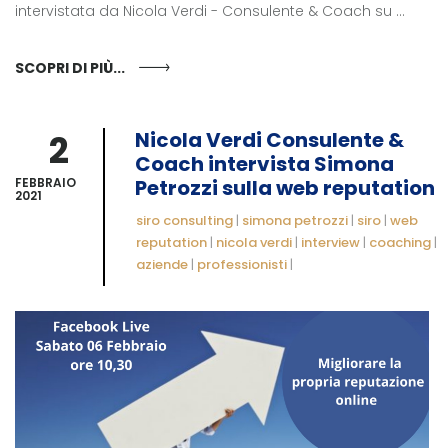
intervistata da Nicola Verdi - Consulente & Coach su ...
SCOPRI DI PIÙ...
2
Nicola Verdi Consulente &
Coach intervista Simona
FEBBRAIO
Petrozzi sulla web reputation
2021
siro consulting
|
simona petrozzi
|
siro
|
web
reputation
|
nicola verdi
|
interview
|
coaching
|
aziende
|
professionisti
|