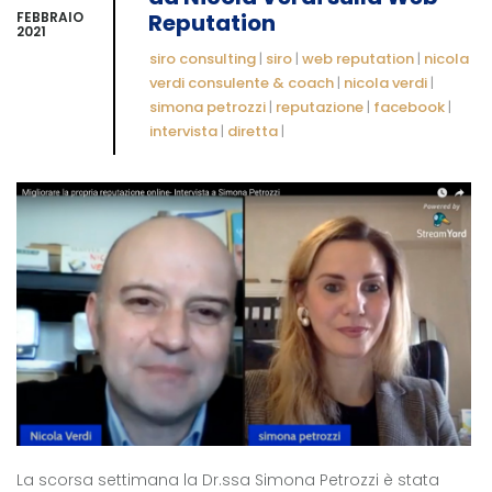
FEBBRAIO
Reputation
2021
siro consulting
|
siro
|
web reputation
|
nicola
verdi consulente & coach
|
nicola verdi
|
simona petrozzi
|
reputazione
|
facebook
|
intervista
|
diretta
|
La scorsa settimana la Dr.ssa Simona Petrozzi è stata