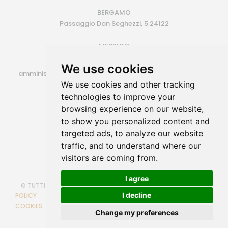
BERGAMO
Passaggio Don Seghezzi, 5 24122
MESSICO
Monterrey (MX)
We use cookies
amministrazione@siroconsulting.com | +39.335.6409500
We use cookies and other tracking
P.IVA 14725801006
technologies to improve your
browsing experience on our website,
to show you personalized content and
targeted ads, to analyze our website
traffic, and to understand where our
visitors are coming from.
I agree
© TUTTI I DIRITTI RISERVATI
COOKIE POLICY
PRIVACY
I decline
POLICY
POLITICA PARITA' DI GENERE
CAMBIA PREFERENZE
COOKIES
Powered by
SIRO Consulting
through Web Engine
Change my preferences
Technology VIDA CMS 3.0