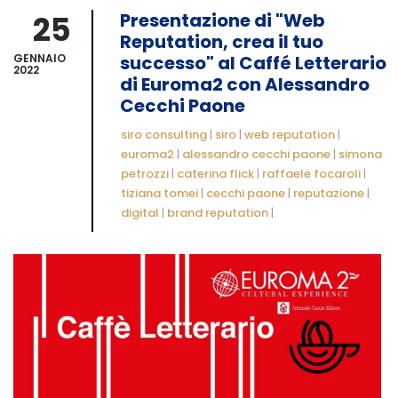
25
Presentazione di "Web
Reputation, crea il tuo
GENNAIO
successo" al Caffé Letterario
2022
di Euroma2 con Alessandro
Cecchi Paone
siro consulting
|
siro
|
web reputation
|
euroma2
|
alessandro cecchi paone
|
simona
petrozzi
|
caterina flick
|
raffaele focaroli
|
tiziana tomei
|
cecchi paone
|
reputazione
|
digital
|
brand reputation
|