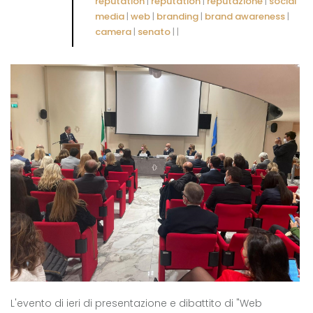
reputation
|
reputation
|
reputazione
|
social
media
|
web
|
branding
|
brand awareness
|
camera
|
senato
|
|
L'evento di ieri di presentazione e dibattito di "Web