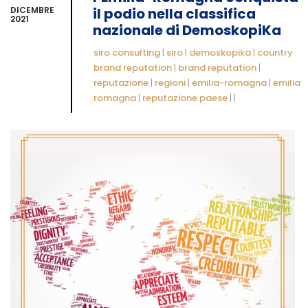
DICEMBRE
il podio nella classifica
2021
nazionale di DemoskopiKa
siro consulting
|
siro
|
demoskopika
|
country
brand reputation
|
brand reputation
|
reputazione
|
regioni
|
emilia-romagna
|
emilia
romagna
|
reputazione paese
|
|