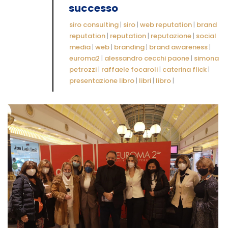
successo
siro consulting
|
siro
|
web reputation
|
brand
reputation
|
reputation
|
reputazione
|
social
media
|
web
|
branding
|
brand awareness
|
euroma2
|
alessandro cecchi paone
|
simona
petrozzi
|
raffaele focaroli
|
caterina flick
|
presentazione libro
|
libri
|
libro
|