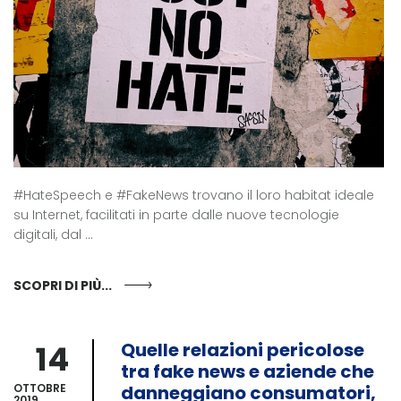
#HateSpeech e #FakeNews trovano il loro habitat ideale
su Internet, facilitati in parte dalle nuove tecnologie
digitali, dal ...
SCOPRI DI PIÙ...
14
Quelle relazioni pericolose
tra fake news e aziende che
OTTOBRE
danneggiano consumatori,
2019