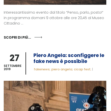
Interessantissimo evento dal titolo “Penso, parlo, posto!”
in programma domani 9 ottobre alle ore 20,45 al Museo
Cittadino ...
SCOPRI DI PIÙ...
27
Piero Angela: sconfiggere le
fake news è possibile
SETTEMBRE
2019
fakenews; piero angela; cicap fest;
|