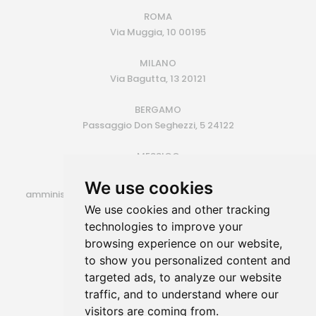
ROMA
Via Muggia, 10 00195
MILANO
Via Bagutta, 13 20121
BERGAMO
Passaggio Don Seghezzi, 5 24122
MESSICO
Monterrey (MX)
We use cookies
amministrazione@siroconsulting.com | +39.335.6409500
We use cookies and other tracking
P.IVA 14725801006
technologies to improve your
browsing experience on our website,
to show you personalized content and
targeted ads, to analyze our website
traffic, and to understand where our
visitors are coming from.