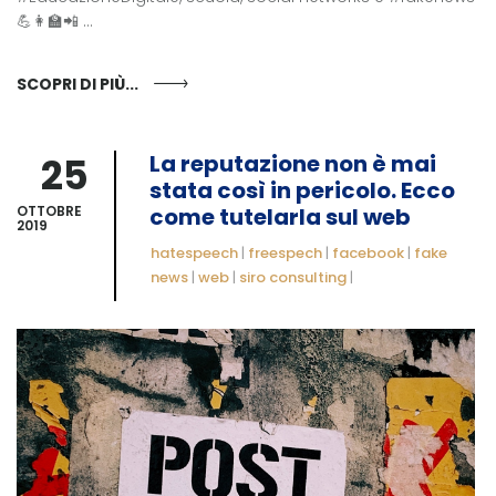
💪👩‍🏫📲 ...
SCOPRI DI PIÙ...
25
La reputazione non è mai
stata così in pericolo. Ecco
OTTOBRE
come tutelarla sul web
2019
hatespeech
|
freespech
|
facebook
|
fake
news
|
web
|
siro consulting
|