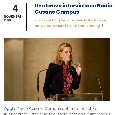
4
Una breve intervista su Radio
Cusano Campus
NOVEMBRE
2019
siro consulting
|
educazione digitale
|
social
networks
|
scuola
|
fake news
|
stalking
|
|
Oggi a Radio Cusano Campus abbiamo parlato di
#EducazioneDigitale, scuola, social networks e #fakenews