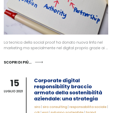
La tecnica della social proof ha donato nuova linfa nel
marketing ma specialmente nel digital proprio grazie ai ...
SCOPRI DI PIÙ...
15
Corporate digital
responsibility braccio
LUGLIO 2021
armato della sostenibilità
aziendale: una strategia
siro
|
siro consulting
|
responsabilita sociale
|
cdr
|
esg
|
sviluppo sostenibile
|
brand