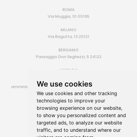
ROMA
Via Muggia, 10 00195
MILANO
Via Bagutta, 13 20121
BERGAMO
Passaggio Don Seghezzi, 5 24122
MESSICO
Monterrey (MX)
We use cookies
amministrazione@siroconsulting.com | +39.335.6409500
We use cookies and other tracking
P.IVA 14725801006
technologies to improve your
browsing experience on our website,
to show you personalized content and
targeted ads, to analyze our website
traffic, and to understand where our