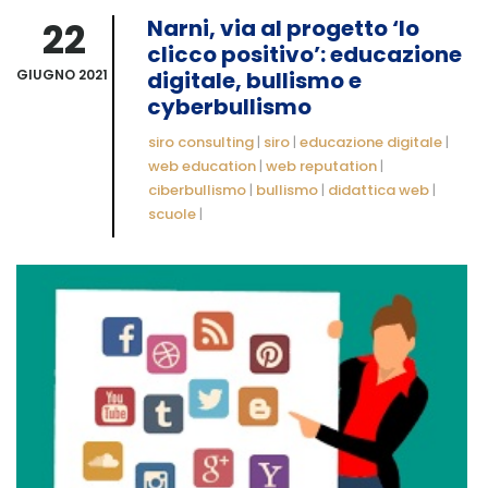
22
Narni, via al progetto ‘Io
clicco positivo’: educazione
GIUGNO 2021
digitale, bullismo e
cyberbullismo
siro consulting
|
siro
|
educazione digitale
|
web education
|
web reputation
|
ciberbullismo
|
bullismo
|
didattica web
|
scuole
|