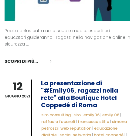
Pepita onlus entra nelle scuole medie: esperti ed
educatori guideranno i ragazzi nella navigazione online in
sicurezza ...
SCOPRI DI PIÙ...
12
La presentazione di
"#Emily06, ragazzi nella
GIUGNO 2021
rete" alla Boutique Hotel
Coppedé di Roma
siro consulting
|
siro
|
emily06
|
emily 06
|
raffaele focaroli
|
francesca stilla
|
simona
petrozzi
|
web reputation
|
educazione
digitale
|
social networks
|
hotel coppedé
|
|