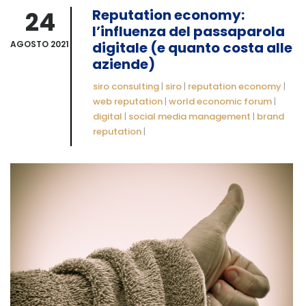
24
Reputation economy:
l’influenza del passaparola
AGOSTO 2021
digitale (e quanto costa alle
aziende)
siro consulting
|
siro
|
reputation economy
|
web reputation
|
world economic forum
|
digital
|
social media management
|
brand
reputation
|