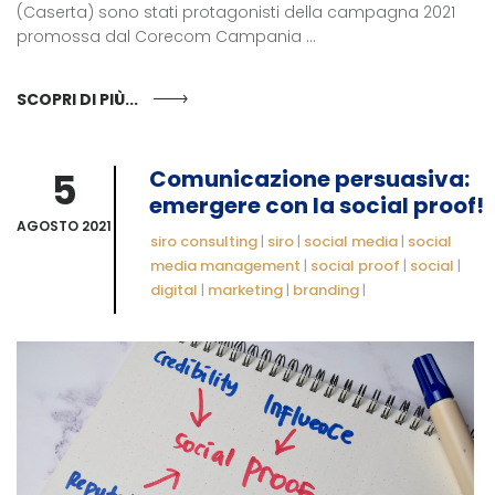
(Caserta) sono stati protagonisti della campagna 2021
promossa dal Corecom Campania ...
SCOPRI DI PIÙ...
5
Comunicazione persuasiva:
emergere con la social proof!
AGOSTO 2021
siro consulting
|
siro
|
social media
|
social
media management
|
social proof
|
social
|
digital
|
marketing
|
branding
|