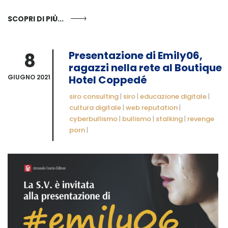
SCOPRI DI PIÙ...
8
Presentazione di Emily06,
ragazzi nella rete al Boutique
GIUGNO 2021
Hotel Coppedé
siro consulting
|
siro
|
educazione digitale
|
cultura digitale
|
web reputation
|
cyberbullismo
|
bullismo
|
stalking
|
revenge
porn
|