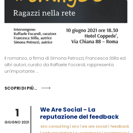
Il romanzo, a firma di Simona Petrozzi, Francesca Stilla ed
altri autori, curato da Raffaele Focaroli, rappresenta
un'importante ...
SCOPRI DI PIÙ...
1
We Are Social - La
reputazione del feedback
GIUGNO 2021
siro consulting
|
siro
|
we are social
|
feedback
|
web reputation
|
e-commerce
|
ecommerce
|