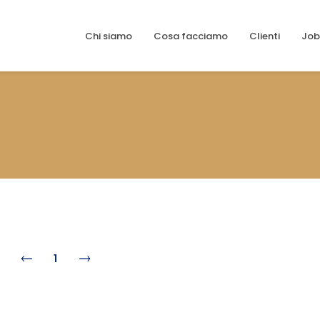
Chi siamo
Cosa facciamo
Clienti
Job
1