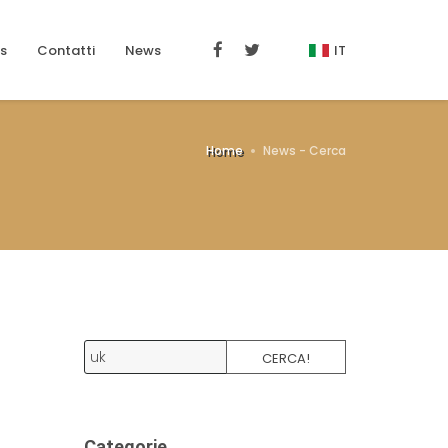
s
Contatti
News
IT
Home
News - Cerca
CERCA!
Categorie