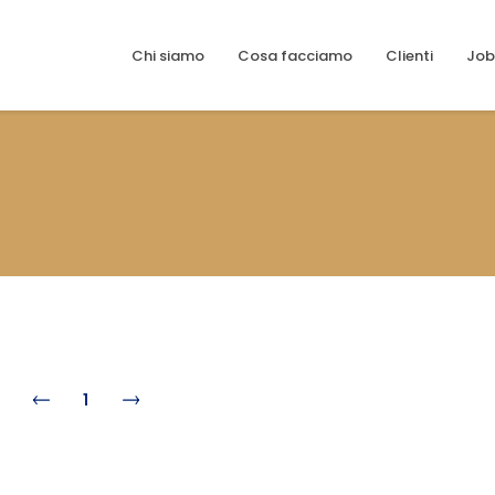
Chi siamo
Cosa facciamo
Clienti
Job
1