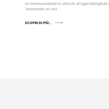
Un interessantissimo articolo di AgendaDigitale.
"essenziale un uso ...
SCOPRI DI PIÙ...