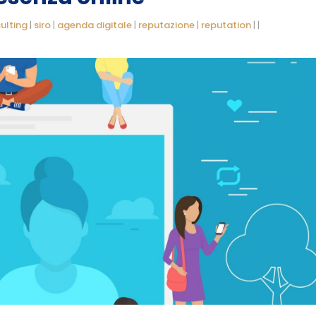
sulting
|
siro
|
agenda digitale
|
reputazione
|
reputation
|
|