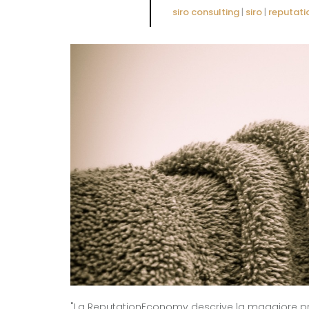
siro consulting
|
siro
|
reputat
"La ReputationEconomy descrive la maggiore pr