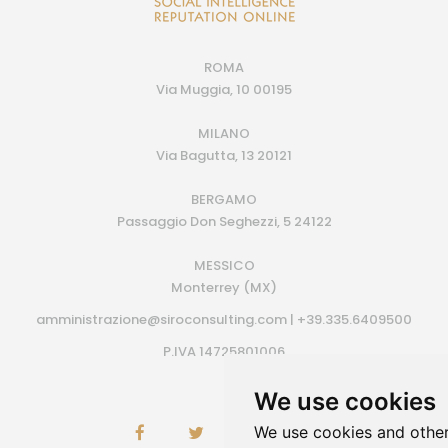
ROMA
Via Muggia, 10 00195
MILANO
Via Bagutta, 13 20121
BERGAMO
Passaggio Don Seghezzi, 5 24122
MESSICO
Monterrey (MX)
amministrazione@siroconsulting.com | +39.335.6409500
P.IVA 14725801006
We use cookies
We use cookies and other