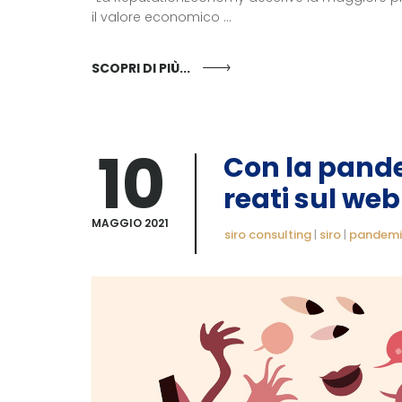
il valore economico ...
SCOPRI DI PIÙ...
10
Con la pande
reati sul web
MAGGIO 2021
siro consulting
|
siro
|
pandem