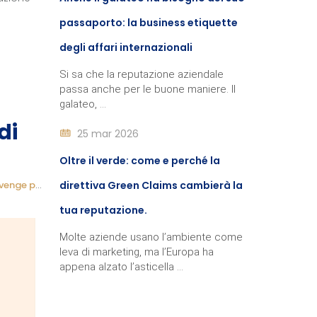
passaporto: la business etiquette
degli affari internazionali
Si sa che la reputazione aziendale
passa anche per le buone maniere. Il
galateo, ...
di
25 mar 2026
Oltre il verde: come e perché la
venge porn
|
bullismo
direttiva Green Claims cambierà la
|
web education
|
|
tua reputazione.
Molte aziende usano l’ambiente come
leva di marketing, ma l’Europa ha
appena alzato l’asticella ...