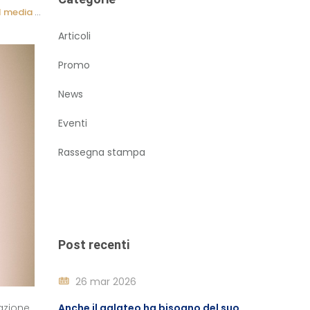
dia management
|
brand reputation
|
Articoli
Promo
News
Eventi
Rassegna stampa
Post recenti
26 mar 2026
azione
Anche il galateo ha bisogno del suo