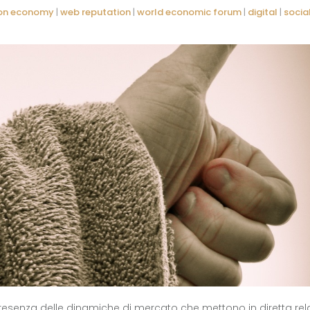
ion economy
|
web reputation
|
world economic forum
|
digital
|
social me
esenza delle dinamiche di mercato che mettono in diretta rel