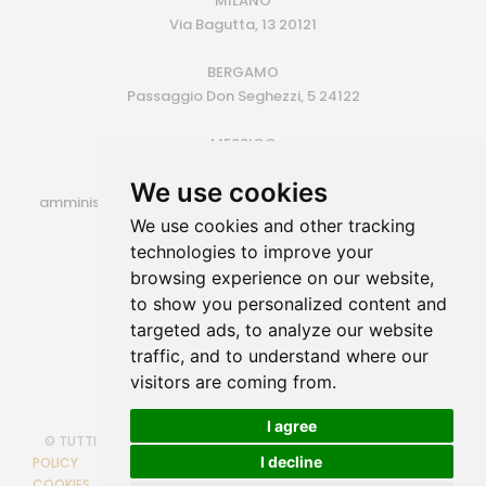
MILANO
Via Bagutta, 13 20121
BERGAMO
Passaggio Don Seghezzi, 5 24122
MESSICO
Monterrey (MX)
We use cookies
amministrazione@siroconsulting.com | +39.335.6409500
We use cookies and other tracking
P.IVA 14725801006
technologies to improve your
browsing experience on our website,
to show you personalized content and
targeted ads, to analyze our website
traffic, and to understand where our
visitors are coming from.
I agree
© TUTTI I DIRITTI RISERVATI
COOKIE POLICY
PRIVACY
I decline
POLICY
POLITICA PARITA' DI GENERE
CAMBIA PREFERENZE
COOKIES
Powered by
SIRO Consulting
through Web Engine