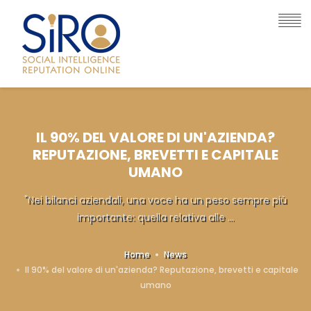
IL 90% DEL VALORE DI UN'AZIENDA?
REPUTAZIONE, BREVETTI E CAPITALE
UMANO
"Nei bilanci aziendali, una voce ha un peso sempre più
importante: quella relativa alle ...
Home
News
Il 90% del valore di un'azienda? Reputazione, brevetti e capitale
umano