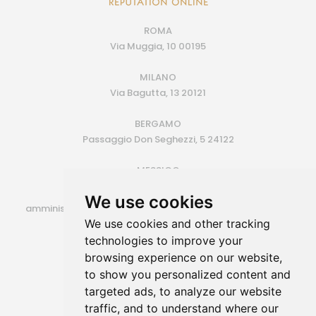
ROMA
Via Muggia, 10 00195
MILANO
Via Bagutta, 13 20121
BERGAMO
Passaggio Don Seghezzi, 5 24122
MESSICO
Monterrey (MX)
We use cookies
amministrazione@siroconsulting.com | +39.335.6409500
We use cookies and other tracking
P.IVA 14725801006
technologies to improve your
browsing experience on our website,
to show you personalized content and
targeted ads, to analyze our website
traffic, and to understand where our