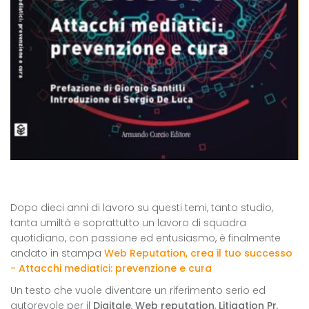
Dopo dieci anni di lavoro su questi temi, tanto studio,
tanta umiltà e soprattutto un lavoro di squadra
quotidiano, con passione ed entusiasmo, è finalmente
andato in stampa
Web Reputation, crea il tuo successo
- Attacchi mediatici: prevenzione e cura
Un testo che vuole diventare un riferimento serio ed
autorevole per il
Digitale
,
Web reputation
,
Litigation Pr
,