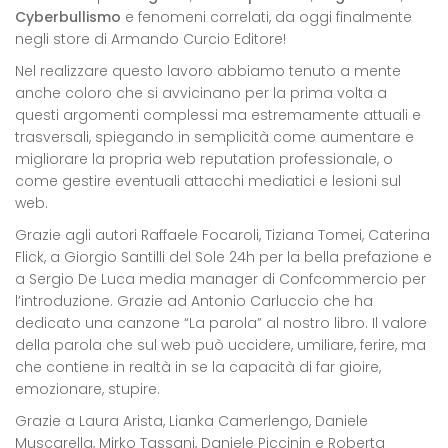
Cyberbullismo
e fenomeni correlati, da oggi finalmente
negli store di
Armando Curcio Editore
!
Nel realizzare questo lavoro abbiamo tenuto a mente
anche coloro che si avvicinano per la prima volta a
questi argomenti complessi ma estremamente attuali e
trasversali, spiegando in semplicità come aumentare e
migliorare la propria web reputation professionale, o
come gestire eventuali attacchi mediatici e lesioni sul
web.
Grazie agli autori
Raffaele Focaroli
,
Tiziana Tomei
,
Caterina
Flick
, a
Giorgio Santilli
del Sole 24h per la bella prefazione e
a
Sergio De Luca
media manager di Confcommercio per
l’introduzione. Grazie ad
Antonio Carluccio
che ha
dedicato una canzone “La parola” al nostro libro. Il valore
della parola che sul web può uccidere, umiliare, ferire, ma
che contiene in realtà in se la capacità di far gioire,
emozionare, stupire.
Grazie a Laura Arista, Lianka Camerlengo, Daniele
Muscarella, Mirko Tassani, Daniele Piccinin e Roberta