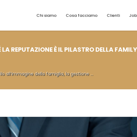
Chi siamo
Cosa facciamo
Clienti
Job
LA REPUTAZIONE È IL PILASTRO DELLA FAMILY
o all’immagine della famiglia, la gestione ...