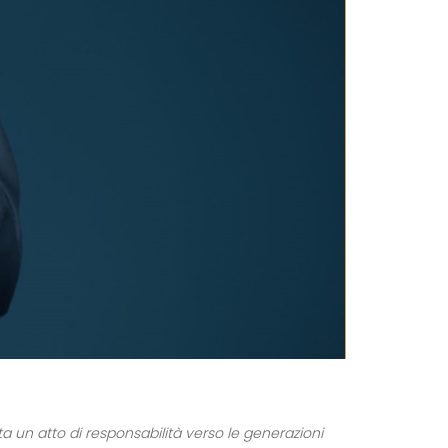
ta un atto di responsabilità verso le generazioni