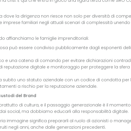
 la crisi. È qui che entra in gioco una figura terza come SIRO C
rriva dove la dirigenza non riesce non solo per diversità di c
e imprese familiari negli attuali scenari di complessità unen
 affianchiamo le famiglie imprenditoriali:
 cosa può essere condiviso pubblicamente dagli esponenti della
unico e una catena di comando per evitare dichiarazioni contrad
 di reputazione digitale e monitoraggio per proteggere la sfera
da subito uno statuto aziendale con un codice di condotta per
amenti a rischio per la reputazione aziendale.
custodi del Brand
prattutto di cultura, e il passaggio generazionale è il momento
 dai social, ma dobbiamo educarli alla responsabilità digitale.
ria immagine significa prepararli al ruolo di azionisti o manager
ruiti negli anni, anche dalle generazioni precedenti.