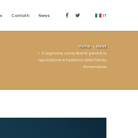
s
Contatti
News
IT
Home
News
Il cognome come Brand: perché la
reputazione è il pilastro della Family
Governance