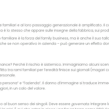
nde familiari e al loro passaggio generazionale è amplificato. Il co
a è lo stesso che appare sulle insegne della fabbrica, sui prodo
y
familiare è la forza del family business, ma è anche il suo tall
che se non operativo in azienda – può generare un effetto dom
ernance? Perché il rischio è sistemico. Immaginiamo alcuni sce
itto tra rami familiari per l’eredità finisce sui giornali (magar
ersonale.
a “la persona” e “l’azienda”. Il danno d’immagine si traduce imm
eggiori, in un calo del valore.
o al buon senso dei singoli. Deve essere
governata
. Integrare