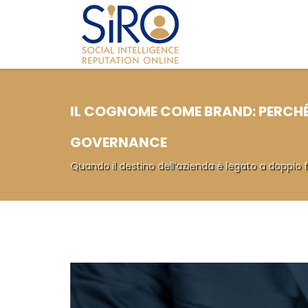
IL COGNOME COME BRAND: PERCHÉ 
GOVERNANCE
Quando il destino dell’azienda è legato a doppio fil