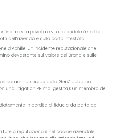
nfine tra vita privata e vita aziendale è sottile:
tti dell’azienda e sulla carta intestata.
one d’Achille. Un incidente reputazionale che
ino devastante sul valore del Brand e sulle
nari comuni: un erede della GenZ pubblica
i con una Litigation PR mal gestita); un membro del
ediatamente in perdita di fiducia da parte dei
 la tutela reputazionale nel codice aziendale