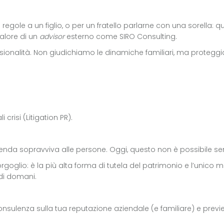
 regole a un figlio, o per un fratello parlarne con una sorella
valore di un
advisor
esterno come SIRO Consulting.
ssionalità. Non giudichiamo le dinamiche familiari, ma proteggia
crisi (Litigation PR).
ienda sopravviva alle persone. Oggi, questo non è possibile se
rgoglio: è la più alta forma di tutela del patrimonio e l’unico
 di domani.
sulenza sulla tua reputazione aziendale (e familiare) e previeni