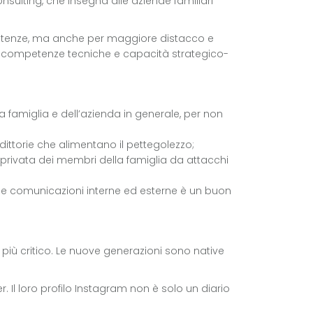
onsulting, che insegna alle aziende familiari
ompetenze, ma anche per maggiore distacco e
do competenze tecniche e capacità strategico-
 famiglia e dell’azienda in generale, per non
dittorie che alimentano il pettegolezzo;
 privata dei membri della famiglia da attacchi
 le comunicazioni interne ed esterne è un buon
 più critico. Le nuove generazioni sono native
. Il loro profilo Instagram non è solo un diario