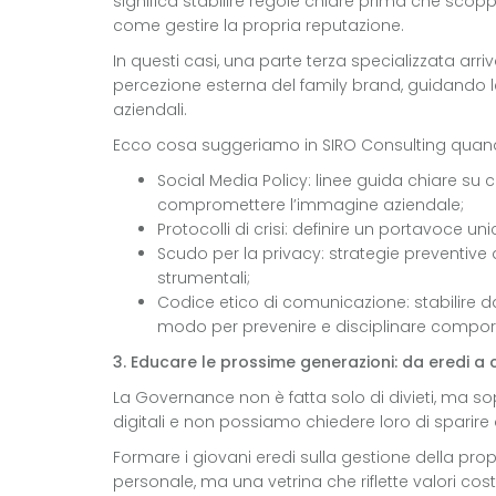
significa stabilire regole chiare prima che scoppi
come gestire la propria reputazione.
In questi casi, una parte terza specializzata a
percezione esterna del family brand, guidando l
aziendali.
Ecco cosa suggeriamo in SIRO Consulting quando
Social Media Policy: linee guida chiare su
compromettere l’immagine aziendale;
Protocolli di crisi: definire un portavoce 
Scudo per la privacy: strategie preventive
strumentali;
Codice etico di comunicazione: stabilire 
modo per prevenire e disciplinare comport
3. Educare le prossime generazioni: da eredi a 
La Governance non è fatta solo di divieti, ma so
digitali e non possiamo chiedere loro di sparire
Formare i giovani eredi sulla gestione della prop
personale, ma una vetrina che riflette valori cost