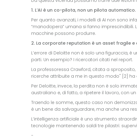
Da questa vicenda possiamo trarre due lezioni f
1. L’AI è un co-pilota, non un pilota automatico.
Per quanto avanzati, i modelli di AI non sono inf
“manodopera” umana si fanno imprescindibili. L’int
macchine possono produrre.
2. La corporate reputation è un asset fragile e
L’errore di Deloitte non è solo una figuraccia, è 
parti. Un esempio? I ricercatori citati nel report.
La professoressa Crawford, citata a sproposito
ricerche attribuite a me in questo modo" [2] ha 
Per Deloitte, invece, la perdita non è solo immat
australiano e, di fatto, a ripetere il lavoro, con 
Traendo le somme, questo caso non demonizza l’IA
è un bene da salvaguardare, ma anche una respons
L’intelligenza artificiale è uno strumento straord
tecnologie mantenendo saldi tre pilastri: superv
-