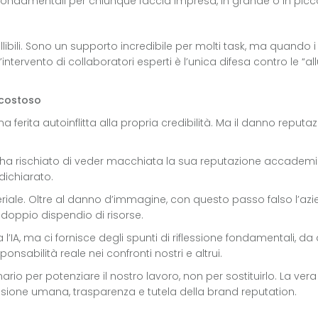
ondamentali per chiunque faccia impresa, in grande o in picc
allibili. Sono un supporto incredibile per molti task, ma quando 
ervento di collaboratori esperti è l’unica difesa contro le “allu
 costoso
una ferita autoinflitta alla propria credibilità. Ma il danno repu
, ha rischiato di veder macchiata la sua reputazione accade
dichiarato.
eriale. Oltre al danno d’immagine, con questo passo falso l’azie
un doppio dispendio di risorse.
, ma ci fornisce degli spunti di riflessione fondamentali, da a
abilità reale nei confronti nostri e altrui.
inario per potenziare il nostro lavoro, non per sostituirlo. La ve
isione umana, trasparenza e tutela della brand reputation.