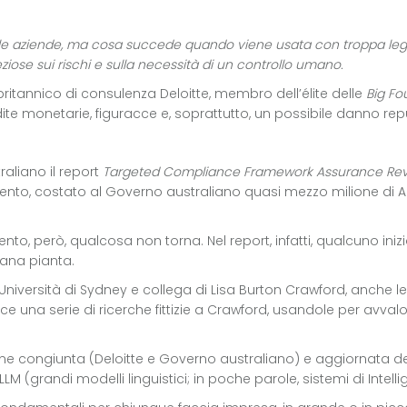
a per le aziende, ma cosa succede quando viene usata con troppa 
ziose sui rischi e sulla necessità di un controllo umano.
britannico di consulenza Deloitte, membro dell’élite delle
Big Fo
ite monetarie, figuracce e, soprattutto, un possibile danno rep
raliano il report
Targeted Compliance Framework Assurance Re
umento, costato al Governo australiano quasi mezzo milione di 
mento, però, qualcosa non torna. Nel report, infatti, qualcuno in
 sana pianta.
Università di Sydney e collega di Lisa Burton Crawford, anche le
sce una serie di ricerche fittizie a Crawford, usandole per avv
one congiunta (Deloitte e Governo australiano) e aggiornata de
LLM (grandi modelli linguistici; in poche parole, sistemi di Intelli