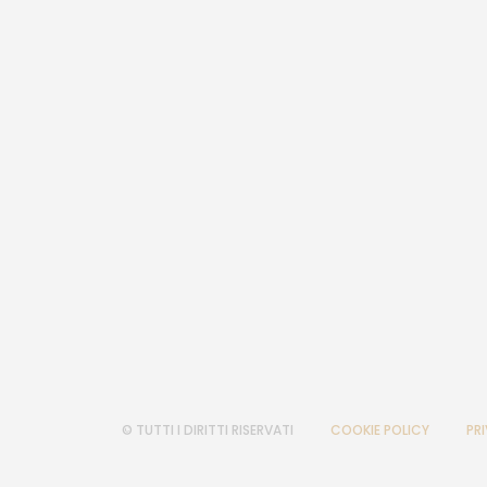
© TUTTI I DIRITTI RISERVATI
COOKIE POLICY
PR