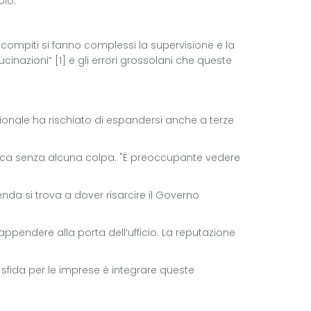
olo.
i compiti si fanno complessi la supervisione e la
cinazioni” [1] e gli errori grossolani che queste
tazionale ha rischiato di espandersi anche a terze
mica senza alcuna colpa. "È preoccupante vedere
nda si trova a dover risarcire il Governo
ppendere alla porta dell’ufficio. La reputazione
ra sfida per le imprese è integrare queste