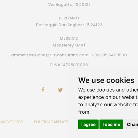
Via Bagutta, 13 20121
BERGAMO
Passaggio Don Seghezzi, 5 24122
MESSICO
Monterrey (MX)
amministrazione@siroconsulting.com | +39.335.6409500
P.IVA 14725801006
We use cookies
We use cookies and other
experience on our websit
to analyze our website tr
from.
IVACY POLICY
POLITICA PARITA' DI GENERE
CAMBIA PREFERENZE CO
I agree
I decline
Chan