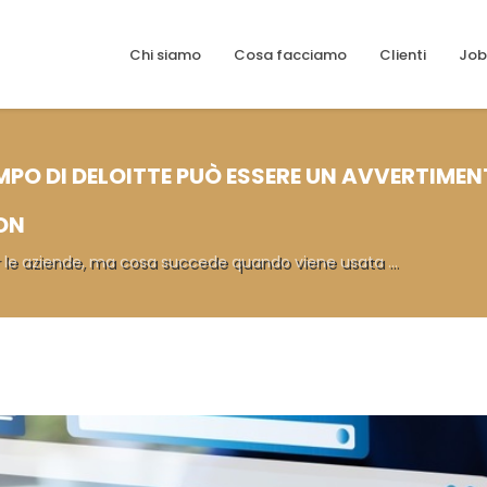
Chi siamo
Cosa facciamo
Clienti
Job
AMPO DI DELOITTE PUÒ ESSERE UN AVVERTIME
ON
per le aziende, ma cosa succede quando viene usata ...