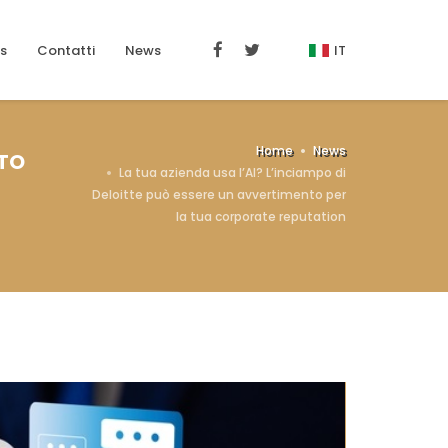
s
Contatti
News
IT
Home
News
NTO
La tua azienda usa l’AI? L’inciampo di
Deloitte può essere un avvertimento per
la tua corporate reputation