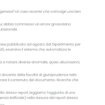
leggerezza? Un caso recente che coinvolge una ben
ur
, abbia commesso un errore grossolano
utazionale.
view
, pubblicato ad agosto dal Dipartimento per
AUD, esamina il sistema che automatizza le
izia a notare diverse anomalie, quasi
allucinazioni
,
i docente della facoltà di giurisprudenza nello
alorare il contenuto del documento. Ricerche che
llo stesso report, leggiamo l’aggiunta di una
genza Artificiale) nella stesura del report stesso.