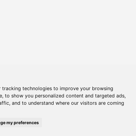
 tracking technologies to improve your browsing
e, to show you personalized content and targeted ads,
affic, and to understand where our visitors are coming
OKIES
Powered by
SIRO Consulting
through Web Engine Technology VIDA CMS 3.0
ge my preferences