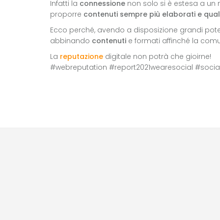
Infatti la
connessione
non solo si è estesa a un
proporre
contenuti sempre più elaborati e qual
Ecco perché, avendo a disposizione grandi poten
abbinando
contenuti
e formati affinché la comu
La
reputazione
digitale non potrà che gioirne!
#webreputation #report2021wearesocial #socia