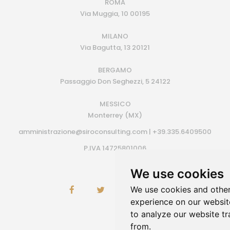
ROMA
Via Muggia, 10 00195
MILANO
Via Bagutta, 13 20121
BERGAMO
Passaggio Don Seghezzi, 5 24122
MESSICO
Monterrey (MX)
amministrazione@siroconsulting.com | +39.335.6409500
P.IVA 14725801006
We use cookies
We use cookies and other
experience on our websit
to analyze our website tr
from.