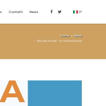
s
Contatti
News
IT
Home
News
We Are Social - In connessione