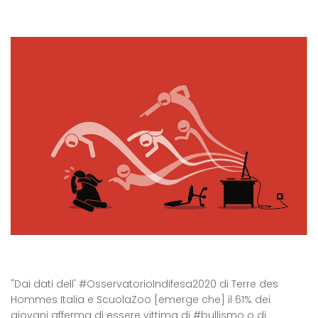
"Dai dati dell' #OsservatorioIndifesa2020 di
Terre des
Hommes Italia
e
ScuolaZoo
[emerge che] il 61% dei
giovani afferma di essere vittima di #bullismo o di