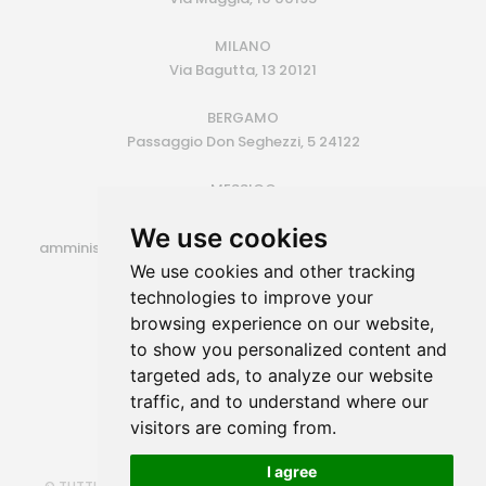
MILANO
Via Bagutta, 13 20121
BERGAMO
Passaggio Don Seghezzi, 5 24122
MESSICO
Monterrey (MX)
We use cookies
amministrazione@siroconsulting.com | +39.335.6409500
We use cookies and other tracking
P.IVA 14725801006
technologies to improve your
browsing experience on our website,
to show you personalized content and
targeted ads, to analyze our website
traffic, and to understand where our
visitors are coming from.
I agree