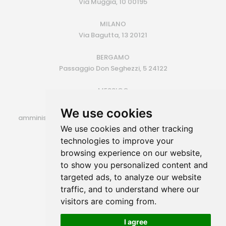
Via Muggia, 10 00195
MILANO
Via Bagutta, 13 20121
BERGAMO
Passaggio Don Seghezzi, 5 24122
MESSICO
Monterrey (MX)
We use cookies
amministrazione@siroconsulting.com | +39.335.6409500
We use cookies and other tracking
P.IVA 14725801006
technologies to improve your
browsing experience on our website,
to show you personalized content and
targeted ads, to analyze our website
traffic, and to understand where our
visitors are coming from.
I agree