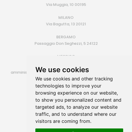
Via Muggia, 10 00195
MILANO
Via Bagutta, 13 20121
BERGAMO
Passaggio Don Seghezzi, 5 24122
MESSICO
Monterrey (MX)
We use cookies
amministrazione@siroconsulting.com | +39.335.6409500
We use cookies and other tracking
P.IVA 14725801006
technologies to improve your
browsing experience on our website,
to show you personalized content and
targeted ads, to analyze our website
traffic, and to understand where our
visitors are coming from.