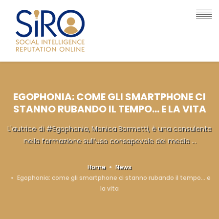
EGOPHONIA: COME GLI SMARTPHONE CI
STANNO RUBANDO IL TEMPO… E LA VITA
L'autrice di #Egophonia, Monica Bormetti, è una consulente
nella formazione sull’uso consapevole dei media ...
Home
News
Egophonia: come gli smartphone ci stanno rubando il tempo… e
la vita